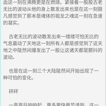
血这一刻在沸腾更是在燃烧。紧接着一股股古老
无比的波动从他的身上散发出來也是在这一刻聂
凡感觉到了那本是魂体的祖龙之魂这一刻在急速
的凝实。
古老无比的波动散发出來一缕缕可怕无比的
气息震动了天地这一刻所有人都是感觉到了这天
地之中陡然间爆发出了一股让这诸天都是颤抖的
波动。
也是在这一刻三个大陆陡然间开始出现了一
种可怕的变化。
砰砰
一声声巨响响起。更多更快章节请到。这一