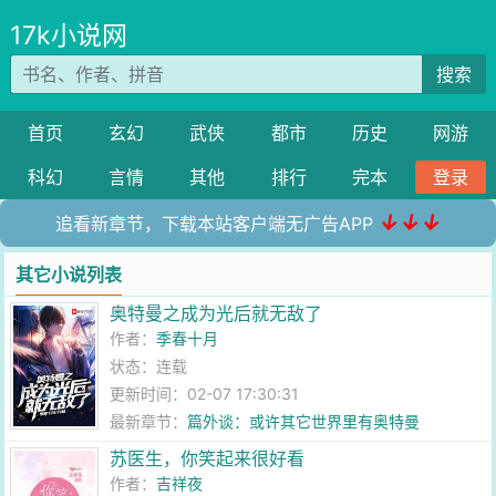
17k小说网
搜索
首页
玄幻
武侠
都市
历史
网游
科幻
言情
其他
排行
完本
登录
↓↓↓
追看新章节，下载本站客户端无广告APP
其它小说列表
奥特曼之成为光后就无敌了
作者：
季春十月
状态：连载
更新时间：02-07 17:30:31
最新章节：
篇外谈：或许其它世界里有奥特曼
苏医生，你笑起来很好看
作者：
吉祥夜