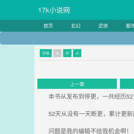
17k小说网
首页
玄幻
武侠
都
字体
大
中
小
上一章
本书从发布到停更，一共经历52
52天从没有一天断更，累计更新
问题是我的编辑不给我机会啊！