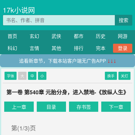
17k小说网
搜索
首页
玄幻
武侠
都市
历史
网游
科幻
言情
其他
排行
完本
登录
追看新章节，下载本站客户端无广告APP
↓↓↓
字体
大
中
小
换手
关灯
第一卷 第540章 元胎分身，进入禁地-《放纵人生》
上一章
目录
存书签
下一章
第(1/3)页