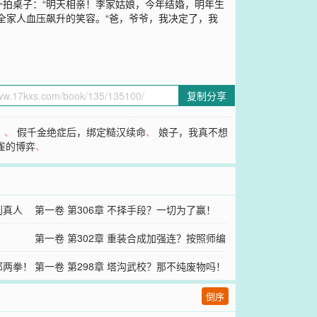
拍桌子：“明天相亲！李家姑娘，今年结婚，明年生
全家人血压飙升的笑容。“爸，爷爷，我决定了，我
复制分享
？
、
假千金绝症后，绑定糙汉续命
、
娘子，我真不想
雀的博弈
、
到真人
第一卷 第306章 不择手段？一切为了赢！
！
第一卷 第302章 重装合成加强连？按照师编
邦两拳！
制来！
第一卷 第298章 塔沟武校？那不纯废物吗！
倒序