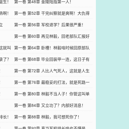
的诞生！
第一卷 第48章 金陵陆指第一人！
真熟啊！
第一卷 第52章 干完纠察就是爽啊！大仇得
立
报！
第一卷 第56章 军校退学？后果很严重！
第一卷 第60章 再见林毅，回老部队汇报好
，这就叫
消息！
第一卷 第64章 卧槽！林毅啥时候回原部队
纪录了？
了？
第一卷 第68章 毕业回装甲一连，这日子有
！
奔头啊！
第一卷 第72章 人比人气死人，这就是人生
！
赢家吗？
第一卷 第76章 最稳妥的打法，就是死路一
！
条！
第一卷 第80章 林毅不当人子！你管这叫单
挑？
第一卷 第84章 又立功了？内部好消息！
始排长！
第一卷 第88章 林毅，我可想死你了！
！
第一卷 第92章 真当军校排长啥也不懂是