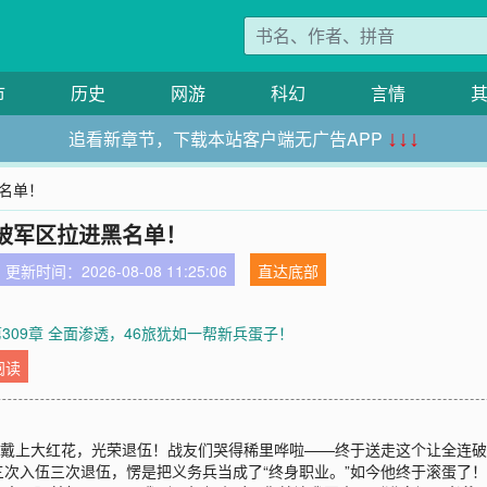
市
历史
网游
科幻
言情
追看新章节，下载本站客户端无广告APP
↓↓↓
黑名单！
被军区拉进黑名单！
更新时间：2026-08-08 11:25:06
直达底部
第309章 全面渗透，46旅犹如一帮新兵蛋子！
阅读
次戴上大红花，光荣退伍！战友们哭得稀里哗啦——终于送走这个让全连
次入伍三次退伍，愣是把义务兵当成了“终身职业。”如今他终于滚蛋了