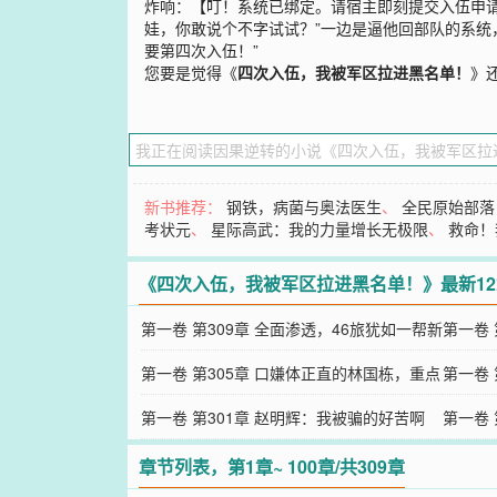
炸响：【叮！系统已绑定。请宿主即刻提交入伍申
娃，你敢说个不字试试？”一边是逼他回部队的系统
要第四次入伍！”
您要是觉得《
四次入伍，我被军区拉进黑名单！
》
新书推荐：
钢铁，病菌与奥法医生
、
全民原始部落
考状元
、
星际高武：我的力量增长无极限
、
救命！
《四次入伍，我被军区拉进黑名单！》最新1
第一卷 第309章 全面渗透，46旅犹如一帮新
第一卷
兵蛋子！
第一卷 第305章 口嫌体正直的林国栋，重点
第一卷
关注林毅！
第一卷 第301章 赵明辉：我被骗的好苦啊
第一卷
章节列表，第1章~ 100章/共309章