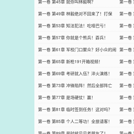
第一卷 第45章 就你叫林毅啊？
次
第一卷 
第一卷 第49章 林毅绝对不回来了！打保
第一卷
票！
第一卷 第53章 知法犯法！吃哑巴亏！
新生！
第一卷 
第一卷 第57章 你就是个熊兵！孬兵！
第一卷
第一卷 第61章 军校门口聚众？好小众的闹
第一卷
事方式！
第一卷 第65章 新枪191开箱视频！
第一卷
第一卷 第69章 考研就入伍？淬火演练！
第一卷
第一卷 第73章 冲锋陷阵！然后全部阵亡
干！
第一卷
第一卷 第77章 是场硬仗！赢！
第一卷
第一卷 第81章 临时签到任务！这对吗？
第一卷
第一卷 第85章 个人二等功！全旅请客！
第一卷
第一卷 第89章 是时候见见老朋友了！
过得好
第一卷