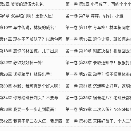
 第2章 爷爷的退伍大礼包
第一卷 第3章 小号废了，再练个小
 第6章 双喜临门啊！重新入伍！
第一卷 第7章 婷婷，玥玥，小雅…
 第10章 军中传说，林毅的威名！
葱岁月啊！
第一卷 第11章 考军校！林国栋同意
 第14章 现在不回部队了？以后包回
第一卷 第15章 退位让贤，班长您来
 第18章 震惊的林国栋，儿子出息
第一卷 第19章 彻底决裂！报复回去
第22章 必须好好补一补！
第一卷 第23章 录取通知书！狠狠打
 第26章 诱拐骗局！林毅出手！
第一卷 第27章 动手？懂不懂军体
 第30章 林毅：我可真是个好人啊！
啊！
第一卷 第31章 沉迷明史好啊，这
 第34章 你敢给班长剃头？不要命
迷啊！
第一卷 第35章 宿舍老八？老班长
 第38章 我要一步一步走到最高！
长！
第一卷 第39章 二次入伍？NoNoNo
 第42章 我真不是二次入伍，我是四
第一卷 第43章 天降好苗子，个人