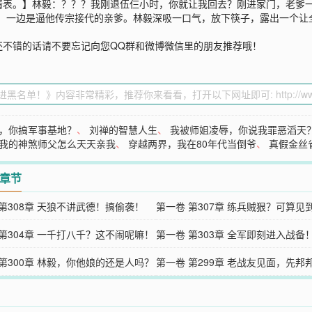
请表。】林毅：？？？我刚退伍仨小时，你就让我回去？刚进家门，老爹一
，一边是逼他传宗接代的亲爹。林毅深吸一口气，放下筷子，露出一个让
还不错的话请不要忘记向您QQ群和微博微信里的朋友推荐哦！
，你搞军事基地？
、
刘禅的智慧人生
、
我被师姐凌辱，你说我罪恶滔天
我的神煞师父怎么天天亲我
、
穿越两界，我在80年代当倒爷
、
真假金丝
2章节
 第308章 天狼不讲武德！搞偷袭！
第一卷 第307章 练兵贼狠？可算见
 第304章 一千打八千？这不闹呢嘛！
了！
第一卷 第303章 全军即刻进入战备
 第300章 林毅，你他娘的还是人吗？
第一卷 第299章 老战友见面，先邦