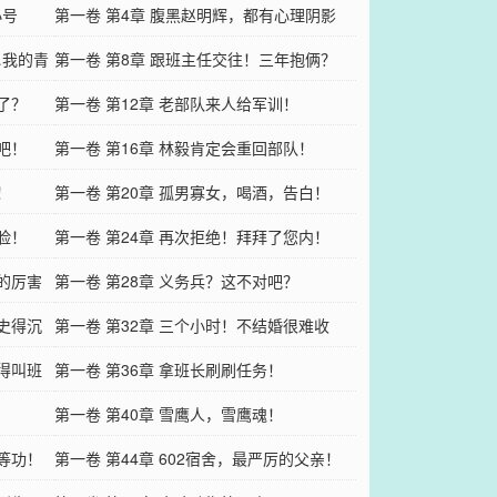
小号
第一卷 第4章 腹黑赵明辉，都有心理阴影
…我的青
了！
第一卷 第8章 跟班主任交往！三年抱俩？
了？
第一卷 第12章 老部队来人给军训！
吧！
第一卷 第16章 林毅肯定会重回部队！
！
第一卷 第20章 孤男寡女，喝酒，告白！
脸！
第一卷 第24章 再次拒绝！拜拜了您内！
拳的厉害
第一卷 第28章 义务兵？这不对吧？
明史得沉
第一卷 第32章 三个小时！不结婚很难收
都得叫班
场！
第一卷 第36章 拿班长刷刷任务！
！
第一卷 第40章 雪鹰人，雪鹰魂！
三等功！
第一卷 第44章 602宿舍，最严厉的父亲！