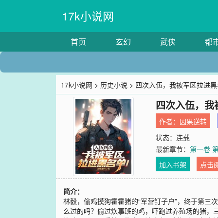
17k小说网
首页
玄幻
武侠
都
17k小说网
>
历史小说
> 四次入伍，我被军区拉进
四次入伍，我
作者：
因果逆转
状态：连载
最新章节：
第一卷 
加入书架
点击
简介：
林毅，偷鸡摸狗霍霍猪的“军营钉子户”，终于第三
么过的吗？偷过炊事班的鸡，吓跑过养殖场的猪，三