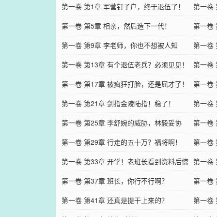
第一卷 第1章 军营钉子户，终于退伍了！
第一卷
第一卷 第5章 相亲，然后造下一代！
第一卷
第一卷 第9章 李老师，你也不想被人知
第一卷
道……
第一卷 第13章 有个退伍老兵？必须见见！
第一卷
第一卷 第17章 被疯狂打脸，还是屈才了！
去的！
第一卷
第一卷 第21章 剑指金陵陆指！稳了！
了！
第一卷 
第一卷 第25章 李舒婉的威胁，林毅妥协
第一卷
了？
第一卷 第29章 行走的五十万？福将啊！
第一卷
第一卷 第33章 开学！老班长看到资料后惊
第一卷
了……
第一卷 第37章 班长，你行不行啊？
了！
第一卷
第一卷 第41章 还真是提干上来的？
第一卷