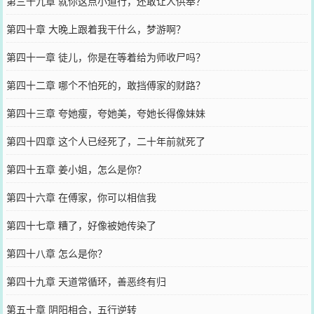
第三十九章 就你这点小道行，还敢让人供奉？
第四十章 大晚上跟着我干什么，梦游啊？
第四十一章 徒儿，你是在等着给为师收尸吗？
第四十二章 哪个不怕死的，敢挡傅家的财路？
第四十三章 夸她瘦，夸她美，夸她长得像妹妹
第四十四章 这个人已经死了，二十年前就死了
第四十五章 姜小姐，怎么是你？
第四十六章 在傅家，你可以相信我
第四十七章 糟了，好像被她传染了
第四十八章 怎么是你？
第四十九章 天道常循环，善恶终有归
第五十章 阴阳相合，五行逆转