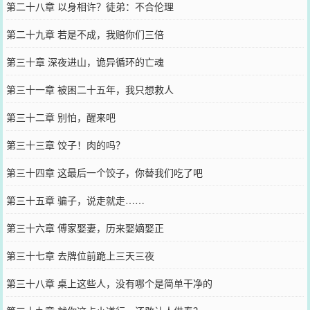
第二十八章 以身相许？徒弟：不合伦理
第二十九章 若是不成，我赔你们三倍
第三十章 深夜进山，诡异循环的亡魂
第三十一章 被困二十五年，我只想救人
第三十二章 别怕，醒来吧
第三十三章 饺子！肉的吗？
第三十四章 这最后一个饺子，你替我们吃了吧
第三十五章 骗子，说走就走……
第三十六章 傅家娶妻，历来娶嫡娶正
第三十七章 去牌位前跪上三天三夜
第三十八章 桌上这些人，没有哪个是简单干净的