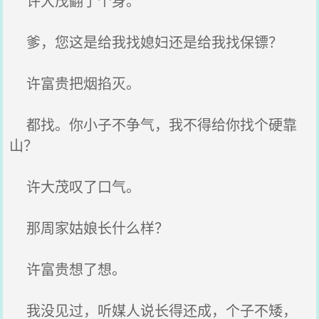
许大茂翻了个身。
爹，您这是给我找媳妇还是给我找保镖？
许富贵把烟掐灭。
都找。你小子不争气，我不得给你找个硬靠
山？
许大茂叹了口气。
那周家姑娘长什么样？
许富贵想了想。
我没见过，听媒人说长得还成，个子不矮，