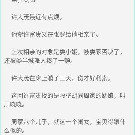
许大茂最近有点烦。
他爹许富贵又在张罗给他相亲了。
上次相亲的对象是娄小娥，被娄家否决了，
还被娄半城派人揍了一顿。
许大茂在床上躺了三天，伤才好利索。
这回许富贵找的是隔壁胡同周家的姑娘，叫
周晓晓。
周家八个儿子，就这一个闺女，宝贝得跟什
么似的。