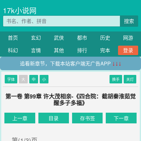
17k小说网
搜索
首页
玄幻
武侠
都市
历史
网游
科幻
言情
其他
排行
完本
登录
追看新章节，下载本站客户端无广告APP
↓↓↓
字体
大
中
小
换手
关灯
第一卷 第99章 许大茂相亲-《四合院：截胡秦淮茹觉
醒多子多福》
上一章
目录
存书签
下一章
第(1/3)页