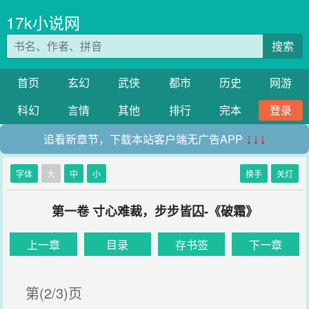
17k小说网
搜索
首页
玄幻
武侠
都市
历史
网游
科幻
言情
其他
排行
完本
登录
追看新章节，下载本站客户端无广告APP
↓↓↓
字体
大
中
小
换手
关灯
第一卷 寸心难裁，步步皆囚-《破霜》
上一章
目录
存书签
下一章
第(2/3)页