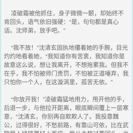
凌破霜被他抓住，身子微微一颤，却始终不
肯回头，语气依旧强硬：“是，句句都是真心
话。沈师弟，放手吧。”
“我不放！”沈清玄固执地攥着她的手腕，目光
灼灼地看着她，“我知道你有苦衷，我知道你是
故意这么说，想让我离开，不想拖累我。但我不
在乎，我不怕被师门责罚，不怕被正道唾弃，我
只怕你一个人，在这漩涡里，孤苦无依。”
“你放开我！”凌破霜猛地用力，甩开他的手，
后退一步，与他拉开距离，眼底瞬间覆上一层寒
意，“沈清玄，你别再自欺欺人了。我投靠魏
公，过得很好，不愁前路，有靠山可依，比在武