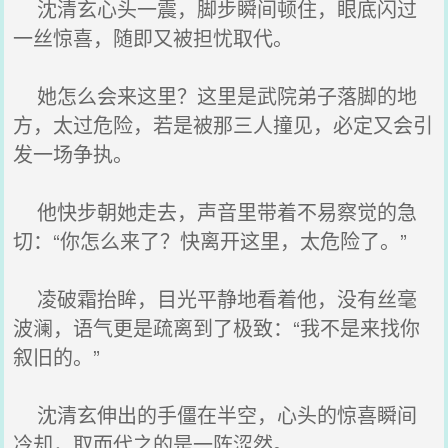
沈清玄心头一震，脚步瞬间顿住，眼底闪过
一丝惊喜，随即又被担忧取代。
她怎么会来这里？这里是武院弟子落脚的地
方，太过危险，若是被那三人撞见，必定又会引
发一场争执。
他快步朝她走去，声音里带着不易察觉的急
切：“你怎么来了？快离开这里，太危险了。”
凌破霜抬眸，目光平静地看着他，没有丝毫
波澜，语气更是疏离到了极致：“我不是来找你
叙旧的。”
沈清玄伸出的手僵在半空，心头的惊喜瞬间
冷却，取而代之的是一阵涩然。