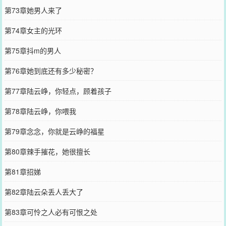
第73章她男人来了
第74章女主的光环
第75章抖m的男人
第76章她到底还有多少秘密？
第77章陆云峥，你轻点，顾着孩子
第78章陆云峥，你喂我
第79章念念，你就是云峥的福星
第80章辣手摧花，她很擅长
第81章招娣
第82章陆云朵丢人丢大了
第83章可怜之人必有可恨之处