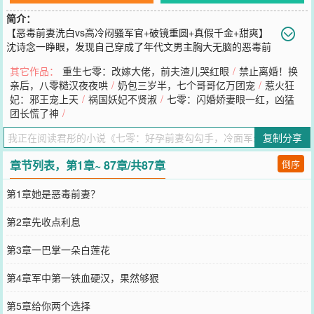
简介：
【恶毒前妻洗白vs高冷闷骚军官+破镜重圆+真假千金+甜爽】
沈诗念一睁眼，发现自己穿成了年代文男主胸大无脑的恶毒前
妻。书里，原主作为流落在外的真千金，刚被接回家就爬了准妹夫陆
其它作品：
重生七零：改嫁大佬，前夫渣儿哭红眼
/
禁止离婚！换
云峥的床，抢了假千金的未婚夫。又在陆家落难之时，毫不留情的离
亲后，八零糙汉夜夜哄
/
奶包三岁半，七个哥哥亿万团宠
/
惹火狂
婚走人，转身嫁给某委会主任想要继续吃香喝辣享清福。谁知，这一
妃：邪王宠上天
/
祸国妖妃不贤淑
/
七零：闪婚娇妻眼一红，凶猛
切不过是偏心的亲生父母和假千金的算计。原主二婚之后，被凌虐致
团长慌了神
/
死。穿书后的沈诗念，绝不重蹈原主覆辙，更不会给假千金挪窝。沈
诗念暴揍肥猪男，搬空偏心父母家，一心只想收拾了假千金和渣父
复制分享
母、渣哥们之后，再抱着男主金大腿苟到改革开放，就跟男主离婚，
老娘独美。谁知原本冷傲自持的陆首长却将她宠上了天。大家看着越
章节列表，第1章~ 87章/共87章
倒序
来越美艳的沈诗念，忍不住酸言酸语。“陆首长绝嗣，还娶这么一个美
艳废物，以后只怕头顶一片绿油油。”突然有一天，陆首长的美艳娇妻
第1章她是恶毒前妻？
孕吐了。“沈诗念长着一副狐狸精模样，活寡哪守得住？可怜陆首长，
那么厉害的任务，头上却顶着一片草原！”直到他抱着和他长得一模一
第2章先收点利息
样的三个小团子狂打众人的脸，“我儿子，我亲生的，我媳妇儿亲自生
的！一胎三个！”众人：！！！说好的绝嗣呢？
第3章一巴掌一朵白莲花
您要是觉得《
七零：好孕前妻勾勾手，冷面军少沦陷了
》还不错的话
请不要忘记向您QQ群和微博微信里的朋友推荐哦！
第4章军中第一铁血硬汉，果然够狠
第5章给你两个选择