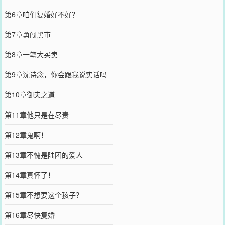
第6章咱们复婚好不好？
第7章勇闯黑市
第8章一笔大买卖
第9章沈诗念，你会跟我说实话吗
第10章御夫之道
第11章他只是在尽责
第12章鬼啊！
第13章不愧是陆团的爱人
第14章真怀了！
第15章不想要这个孩子？
第16章尽快复婚