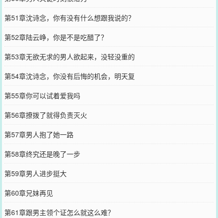
第51章沈诗念，你有没有什么想跟我说的？
第52章陆云峥，你是不是吃醋了？
第53章无欲无求的男人欲起来，没轻没重的
第54章沈诗念，你没有后悔的机会，明天复
第55章你可以试着爱我吗
第56章撩拨了就得负责灭火
第57章男人抱了她一路
第58章终究还是晚了一步
第59章男人进步挺大
第60章兄妹再见
第61章跟男主领个证怎么就这么难？