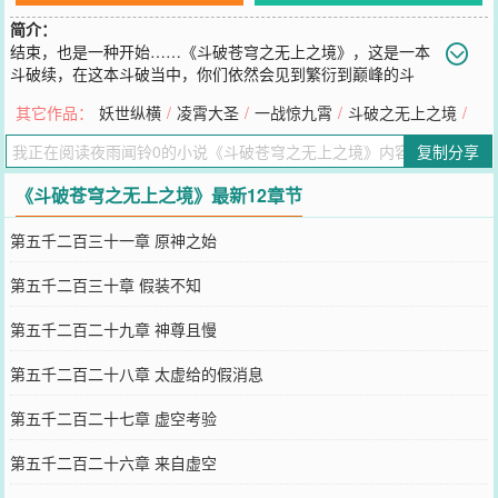
简介：
结束，也是一种开始……《斗破苍穹之无上之境》，这是一本
斗破续，在这本斗破当中，你们依然会见到繁衍到巅峰的斗
气，还有着最高级的斗气，我们的主角依旧是我们的炎帝，萧炎。很
其它作品：
妖世纵横
/
凌霄大圣
/
一战惊九霄
/
斗破之无上之境
/
多人都觉得斗破苍穹惜之过早，这本斗破苍穹之无上之境，我相信，
一定能够延续大家的梦想，在让我们的炎帝创造一个不一样的辉煌吧!!
复制分享
等级制度：斗帝、斗仙、斗神、帝之不朽
您要是觉得《
斗破苍穹之无上之境
》还不错的话请不要忘记向您QQ群
《斗破苍穹之无上之境》最新12章节
和微博微信里的朋友推荐哦！
第五千二百三十一章 原神之始
第五千二百三十章 假装不知
第五千二百二十九章 神尊且慢
第五千二百二十八章 太虚给的假消息
第五千二百二十七章 虚空考验
第五千二百二十六章 来自虚空