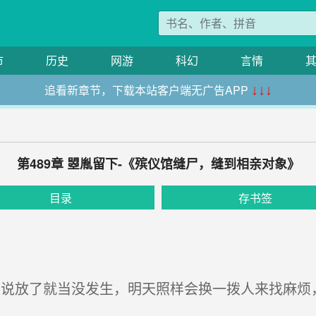
市
历史
网游
科幻
言情
追看新章节，下载本站客户端无广告APP
↓↓↓
第489章 曌胤留下-《殡仪馆缝尸，缝到相亲对象》
目录
存书签
说放了就当没发生，明天照样会换一拨人来找麻烦