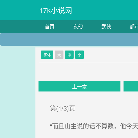
17k小说网
首页
玄幻
武侠
都
字体
大
中
小
上一章
第(1/3)页
“而且山主说的话不算数，他今天