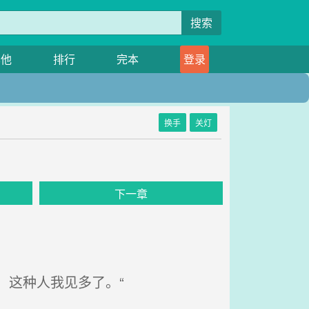
搜索
其他
排行
完本
登录
换手
关灯
下一章
，这种人我见多了。“