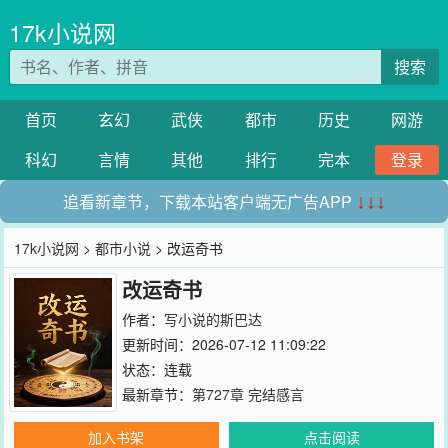
17k小说网
搜索
首页
玄幻
武侠
都市
历史
网游
科幻
言情
其他
排行
完本
登录
追看新章节，下载本站客户端无广告APP
↓↓↓
17k小说网
>
都市小说
> 改运奇书
改运奇书
作者：
写小说的斯巴达
更新时间：2026-07-12 11:09:22
状态：连载
最新章节：
第727章 完结感言
加入书架
点击阅读