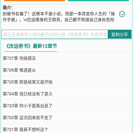
简介：
别被书名骗了！这根本不是小说，而是一本改变你人生的「操
作手册」。\n厄运缠身的王晓亮，自己都不知道自己身处危险
之中，在绝境中意外获得奇书《命书》。从此，厄运退散，贵人频
现，财富、地位、爱情、健康唾手可得。\n而这一切，并非全部虚
复制分享
构。书中每一个改运之法，都记录在此。升职加薪、贵人相助、女神
眷顾、逆转健康……你面临的困境，书中自有答案。「完全可实操，
《改运奇书》最新12章节
没有高深的玄学」\n点击阅读，从第一个章节开始，你的命运齿轮，
或许已然开始转动。
第727章 完结感言
您要是觉得《
改运奇书
》还不错的话请不要忘记向您QQ群和微博微信
里的朋友推荐哦！
第726章 惟道是从
第725章 即是结束又是开始
第724章 钱已经没有了意义
第723章 你小子是真出息了
第722章 这次回来就不走了
第721章 我真不想听这个