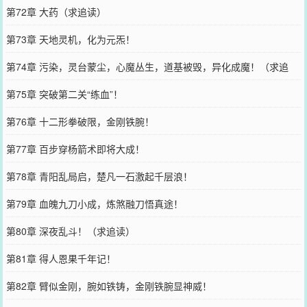
第72章 大药（求追读）
第73章 天地灵机，化为元炁！
第74章 污染，灵台蒙尘，心魔丛生，道基被毁，异化成魔！（求追
读））
第75章 突破第二关“练血”！
第76章 十二形拳破限，金刚铁腕！
第77章 百步穿杨箭术即将大成！
第78章 青阳乱局启，楚凡一石激起千层浪！
第79章 血魄九刀小成，炼煞融刀悟真途！
第80章 深夜乱斗！（求追读）
第81章 得人恩果千年记！
第82章 臂似金刚，腕如铁铸，金刚铁腕显神威！