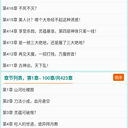
第416章 不死不灭？
第415章 美人计？哪个大帝经不起这种诱惑！
第414章 享受杀戮，灵蕴暴涨，第四层神体只差一线！
第413章 是一统三大绝地，还是屠了三大绝地？
第412章 再见天魔，一招打残，万魔俯首！
第411章 古神出，天下乱！
章节列表，第1章~ 100章/共423章
倒序
第1章 山河社稷图
第2章 刀法小成，血月悬空
第3章 灵蕴可破限？
第4章 吃人的世道，诡异拜月教