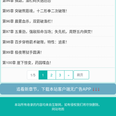
第94章 探路，渔栏码头遇旧怨
第95章 突破熬筋境，十二形拳二次破限！
第96章 晨雾血杀，双箭破渔栏！
第97章 五重劲，强敌殒命当场；失先机，周野五内俱焚！
第98章 百步穿杨箭术破限，特性：追索！
第99章 极夜寒狱手圆满！
第100章 崖下惊变，药园喋血！
1/5
1
2
3
»
追看新章节，下载本站客户端无广告APP
↓↓↓
本站所有收录的内容均来自互联网，如有侵权我们将尽快删除。
网站地图