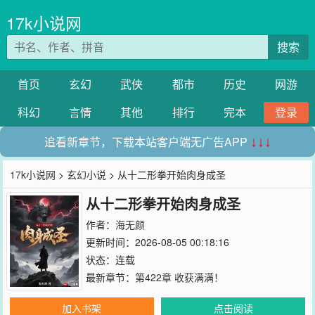
17k小说网
搜索
首页
玄幻
武侠
都市
历史
网游
科幻
言情
其他
排行
完本
登录
追看新章节，下载本站客户端无广告APP
↓↓↓
17k小说网
>
玄幻小说
> 从十二形拳开始肉身成圣
从十二形拳开始肉身成圣
作者：
海无颜
更新时间：2026-08-05 00:18:16
状态：连载
最新章节：
第422章 收获满满！
加入书架
点击阅读