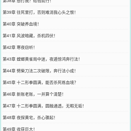
第38章 想打我？给钱就行！
第39章 往死里打，否则难消我心头之恨！
第40章 突破养血境！
第41章 风波暗藏，杀机四伏！
第42章 寒夜窃听！
第43章 螳螂黄雀局中迷，夜遁惊鸿奔行法！
第44章 劈柴刀法二次破限，奔行法小成！
第45章 十二形拳圆满，能否杀死练血境？
第46章 新账老账，一并算个清楚！
第47章 十二形拳圆满，圆融通透，无暇无垢！
第48章 夜探黄宅，杀心骤起！
第49章 收获巨大！