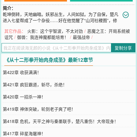
简介：
乾坤倒转，天地幽暗。妖邪丛生，人间如狱。为了自保，楚凡
进入七星帮成了一个杂役……好在他觉醒了“山河社稷图”，修
炼任何武功、神通都没有瓶颈，可以不断破限，还能融合功法！【十
其它作品：
火影：这个宇智波，不太对劲
/
恶魔之王：开局系统被
二形拳】：从金刚铁腕到钢筋铁骨，板肋虬筋，五脏蕴神，金刚不
诅咒
/
御兽：我连神魔都能培育！
/
最强战帝
/
坏，最后成就“十二真形”，肉身成圣！【鬼影幻身步】：从入门肝至
圆满之境，不断破限，迈入超凡之境，幻影无数，一步千里！【九重
复制分享
惊雷刀+血魄九刀+七星连珠斩】：三门刀法破限后融合，创出【血狱
九劫刀】，血海如狱，魔威滔天！是谁在黑暗中窥伺。是谁在我耳边
《从十二形拳开始肉身成圣》最新12章节
低语……楚凡只觉这世界越来越癫，却没人告诉他，他才是最癫的那
个。功法破限，修为突破，都会伴随着污染度的提升，但楚凡却发
第422章 收获满满！
现，连武圣都畏惧的污染力量，他却可以完全掌控……当刀光劈开苍
穹，当力量踏平深渊，当所有的生死都被主宰……神魔咆哮天地，大
第421章 疯狂霸道，斩尽，杀绝！
妖宰执星河，但他们都称呼我为——神！
您要是觉得《
从十二形拳开始肉身成圣
》还不错的话请不要忘记向您
第420章 一招杀一神！
QQ群和微博微信里的朋友推荐哦！
第419章 神体突破，轮到老子爽了吧！
第418章 危机，天平之神与秦墨联手，楚凡重伤！大帝现身！
第417章 碎星海屠神！