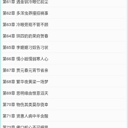
第61章 遇金钏冷眼忆前尘
第62章 多浑虫莽撞招祸事
第63章 冷眼旁观不管不顾
第64章 珙四奶奶荣府贺春
第65章 李嬷嬷刁奴告刁状
第66章 懦小姐懦弱寒人心
第67章 贾元春元宵节省亲
第68章 繁华夜黄梁一场梦
第69章 思明缘由恨意滔天
第70章 物伤其类莫存侥幸
第71章 贤惠人病中半含酸
第72章 佛口蛇心不可细思