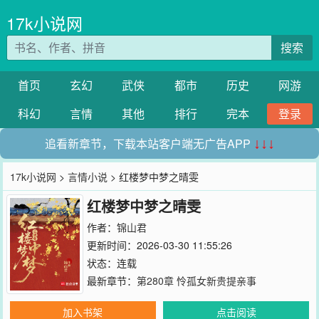
17k小说网
搜索
首页
玄幻
武侠
都市
历史
网游
科幻
言情
其他
排行
完本
登录
追看新章节，下载本站客户端无广告APP
↓↓↓
17k小说网
>
言情小说
> 红楼梦中梦之晴雯
红楼梦中梦之晴雯
作者：
锦山君
更新时间：2026-03-30 11:55:26
状态：连载
最新章节：
第280章 怜孤女新贵提亲事
加入书架
点击阅读