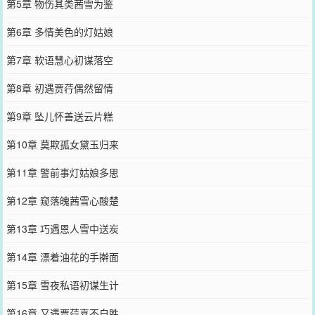
第5章 物伤其类茜雪为鉴
第6章 多情美色的灯姑娘
第7章 软语慧心初谋落空
第8章 初遇贾荇偶然留情
第9章 坠儿怀善送云片糕
第10章 莫欺孤女黛玉归来
第11章 警前事灯姑娘多思
第12章 窥落魄茜雪心酸楚
第13章 巧遇恩人雪中送炭
第14章 漂着油花的手擀面
第15章 雪夜私语初谋生计
第16章 又遇贾荇喜不自胜