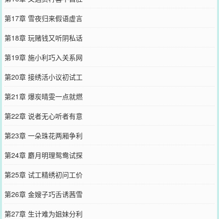
第17章 雪夜归来假语虚言
第18章 玩赌钱又听阴私话
第19章 施小利巧入关系网
第20章 接绣活小议初试工
第21章 爆炭晴雯一点就燃
第22章 说者无心听者有意
第23章 一朵珠花两厢争利
第24章 麝月明理鸳鸯试探
第25章 试工精绣初问工价
第26章 金嫂子巧舌诱茜雪
第27章 生计难为姐妹分利