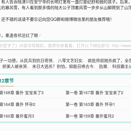
，有人告诉陆津川在安宁寺的长明灯里有一盏灯是纪舒和她的孩子。后来
大的暴风雪，有人看到那多情的陆大公子顶着风雪一步步从山脚爬到了山顶
》还不错的话请不要忘记向您QQ群和微博微信里的朋友推荐哦！
年，重逢夜祁总红了眼
/
子一功德，从民兵到抗日奇侠
、
八零文艺妇女
、
疯批师叔她杀疯了，全
，娇美人被亲哭
、
末日大逃杀？别怕，姐能召唤古今
、
劲潮
、
科技霸主
12章节
第168章 番外 宝宝来了3
第一卷 第167章 番外 宝宝来了2
第164章 番外 怀孕2
第一卷 第163章 番外 怀孕1
第160章 番外蜜月3
第一卷 第159章 番外蜜月2