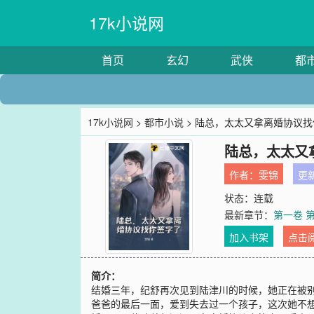
17k小说网
首页
玄幻
武侠
都
17k小说网
>
都市小说
> 陆总，太太又拿离婚协议
陆总，太太又
作者：
雯锦
更新
状态：连载
最新章节：
第一卷 
加入书架
点击
简介：
结婚三年，纪舒再次见到陆津川的时候，她正在被
爸爸的最后一面，爱到失去过一个孩子，这次她不想