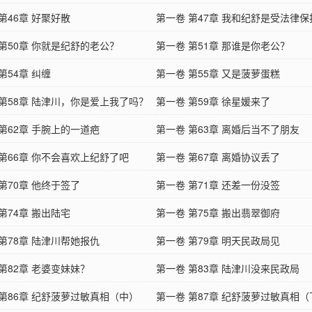
第46章 好聚好散
第一卷 第47章 我和纪舒是受法律
 第50章 你就是纪舒的老公？
法夫妻
第一卷 第51章 那谁是你老公？
第54章 纠缠
第一卷 第55章 又是菠萝蛋糕
 第58章 陆津川，你是爱上我了吗？
第一卷 第59章 徐星媛来了
第62章 手腕上的一道疤
第一卷 第63章 离婚后当不了朋友
 第66章 你不会喜欢上纪舒了吧
第一卷 第67章 离婚协议丢了
第70章 他终于签了
第一卷 第71章 还差一份没签
第74章 搬出陆宅
第一卷 第75章 搬出翡翠御府
第78章 陆津川帮她报仇
第一卷 第79章 明天民政局见
第82章 老婆变妹妹？
第一卷 第83章 陆津川没来民政局
 第86章 纪舒菠萝过敏真相（中）
第一卷 第87章 纪舒菠萝过敏真相（