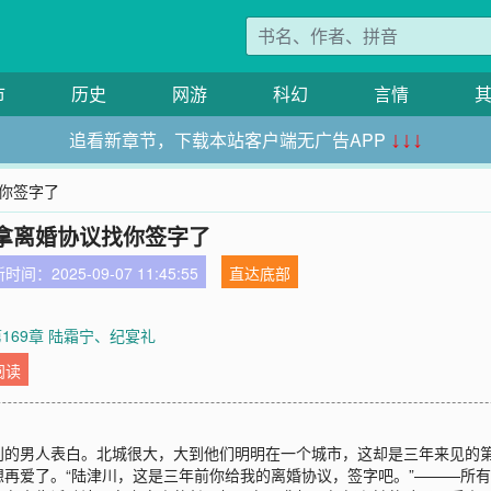
市
历史
网游
科幻
言情
追看新章节，下载本站客户端无广告APP
↓↓↓
找你签字了
拿离婚协议找你签字了
时间：2025-09-07 11:45:55
直达底部
第169章 陆霜宁、纪宴礼
阅读
别的男人表白。北城很大，大到他们明明在一个城市，这却是三年来见的
再爱了。“陆津川，这是三年前你给我的离婚协议，签字吧。”———所