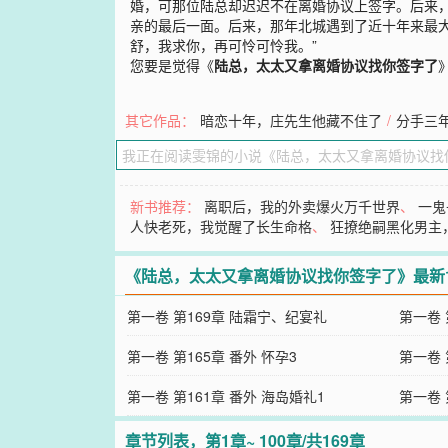
婚，可那位陆总却迟迟不在离婚协议上签字。后来
亲的最后一面。后来，那年北城遇到了近十年来最
舒，我求你，再可怜可怜我。”
您要是觉得《
陆总，太太又拿离婚协议找你签字了
其它作品：
暗恋十年，庄先生他藏不住了
/
分手三
新书推荐：
离职后，我的外卖爆火万千世界
、
一鬼
人快老死，我觉醒了长生命格
、
狂撩绝嗣黑化男主
《陆总，太太又拿离婚协议找你签字了》最新
第一卷 第169章 陆霜宁、纪宴礼
第一卷 
第一卷 第165章 番外 怀孕3
第一卷 
第一卷 第161章 番外 海岛婚礼1
第一卷 
章节列表，第1章~ 100章/共169章