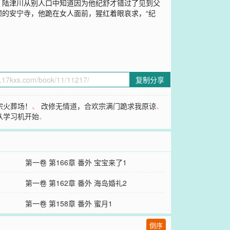
，陆津川从别人口中知道因为他纪舒才错过了见到父
的安宁寺，他跪在女人面前，猩红着眼哀求，“纪
复制分享
宗火葬场！
、
改修无情道，合欢宗满门跪求我原谅
、
从学习机开始
、
第一卷 第166章 番外 宝宝来了1
第一卷 第162章 番外 海岛婚礼2
第一卷 第158章 番外 蜜月1
倒序