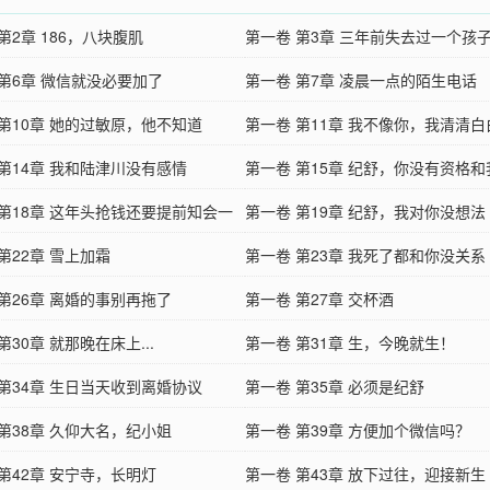
第2章 186，八块腹肌
第一卷 第3章 三年前失去过一个孩
 第6章 微信就没必要加了
第一卷 第7章 凌晨一点的陌生电话
 第10章 她的过敏原，他不知道
第一卷 第11章 我不像你，我清清白
 第14章 我和陆津川没有感情
第一卷 第15章 纪舒，你没有资格
 第18章 这年头抢钱还要提前知会一
件
第一卷 第19章 纪舒，我对你没想法
第22章 雪上加霜
第一卷 第23章 我死了都和你没关系
第26章 离婚的事别再拖了
第一卷 第27章 交杯酒
第30章 就那晚在床上...
第一卷 第31章 生，今晚就生！
 第34章 生日当天收到离婚协议
第一卷 第35章 必须是纪舒
第38章 久仰大名，纪小姐
第一卷 第39章 方便加个微信吗？
第42章 安宁寺，长明灯
第一卷 第43章 放下过往，迎接新生